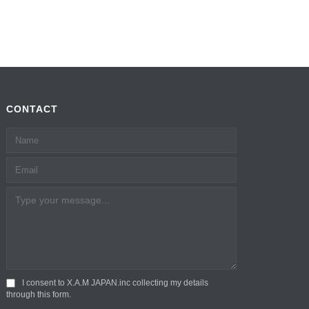
CONTACT
I consent to X.A.M JAPAN.inc collecting my details
through this form.