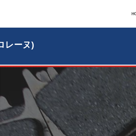
H
ンロレーヌ)