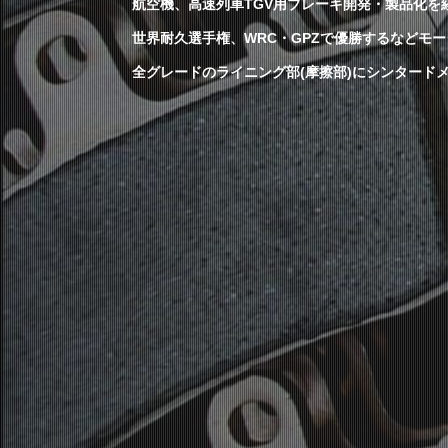
航空機、高速列車TGV用ブレーキ開発・製品化を
世界耐久選手権、WRC・GPZで優勝するなどモ
全グレードのライニング部(摩擦部)にシンタード